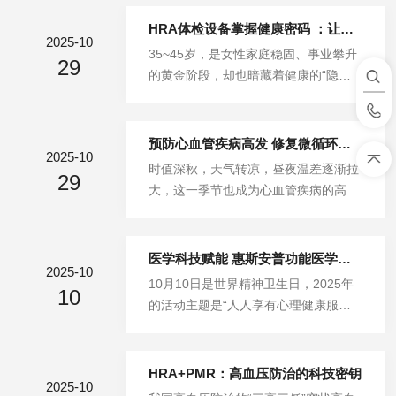
度下降，骨折风险显著升高。数据显
示，目前我国骨质疏松症患病人数约90
HRA体检设备掌握健康密码 ：让中年女性逆转衰老进程
2025-10
00万，其中女性约7000万。微循环与
35~45岁，是女性家庭稳固、事业攀升
29
骨质疏松密切相关很多人可能不了解，
的黄金阶段，却也暗藏着健康的“隐形
微循环与骨质疏松症之间存在着极为密
拐点”。美国长寿专家在《坚不可摧：
切的关联。微循环作为人体循环系统的
女性的硬核抗衰攻略》一书中，精准将
重要组成部分，主要通过影响骨组织的
这十年定义为女性健康的“分水岭”——
预防心血管疾病高发 修复微循环是关键
供血质量、营养物质输送效率以及代谢
2025-10
激素波动、肌肉流失、代谢放缓等生理
时值深秋，天气转凉，昼夜温差逐渐拉
废物排出速度深度参与骨代谢的调控过
29
变化悄然启动，若缺乏及时干预，不仅
大，这一季节也成为心血管疾病的高发
程。当微循环出现障碍时，骨组织无法
会加速衰老进程，更可能成为更年期健
期。突发心血管疾病的风险随着气温下
获得充足的氧气和营养供给，同时...
康问题，为晚年生活埋下隐患。数据清
降而显著升高，给人们的健康带来潜在
晰揭示了这一阶段的健康风险：35~45
威胁。医生特别提醒，高血压、冠心
医学科技赋能 惠斯安普功能医学设备重塑心健康服务形态
岁女性生理已进入“下滑预警期”，肌
2025-10
病、心梗、心源性脑梗塞、心衰等都属
10月10日是世界精神卫生日，2025年
骨、雌激素、炎症、心态四大维度成为
10
于常见的心血管疾病范畴，在深秋时节
的活动主题是“人人享有心理健康服
核心风险。女性在35岁以后，卵巢功能
需重点警惕。为何深秋心血管疾病容
务”，直指当前心理健康服务领域的核
以每年3%的速度衰退，雌激...
易“找上门”？从诱因来看，首先是气温
心目标——打破壁垒、消除偏见，让专
变化的影响。随着气温不断下降，人体
业的心理健康支持触手可及。而在实现
HRA+PMR：高血压防治的科技密钥
血管遇冷后容易出现收缩痉挛的情况，
2025-10
这一目标的过程中，现代医学科技正以