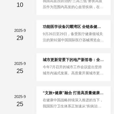
我国高血压防治的“三高三低”窘状高血
这会直接导致血压升高，进而加重心脏
10
不可替代的力量，重塑着心理健康服务
压作为范围内高发的心血管疾病，在我
的负担，对于本身心血管功能就较弱的
的形态，为“人人享有”注入坚实的可能
国的流行态势尤为严峻，其具有“患病
人群来说，极易诱发疾病。其次，不良
性。长期以来，心理健康服务面临着两
率高、死亡率高、致残率高”的“三高”特
生活习...
大关键难题：一是精神疾病污名化导致
征。《中国居民营养与慢性病状况报告
功能医学设备闪耀湾区 全链条健康管理方案引行业关注
许多人不愿主动寻求帮助，二是传统服
2025-9
(2020年)》显示，我国18岁及以上居民
9月26日至29日，备受医疗健康领域关
务模式下，评估的主观性强、干预手段
29
高血压患病率为27.5%，其中18~44
注的第92届中国国际医疗器械博览会
有限，难以满足大规模、精准化的需
岁、45~59岁和60岁及以上居民高血压
（CMEF）及系列品牌展，在广州・中
求。前者需要社会观念的逐步转变，
患病率分别为13.3%、37.8%和59.
国进出口商品交易会展馆举行。为期4
而...
2%。我国居民高血压患病率总体呈上
天的展会汇聚了来自约20个国家和地区
城市更新背景下的地产新答卷：全链式健康管理驱动康养生态转型
升趋势，估计全国有2.45亿的成人都有
2025-9
的近3000家企业，万余款医疗器械新
今年7月召开的城市工作会议提出坚持
高血压。高血压是导致冠心病、脑卒中
25
品集中亮相，吸引超12万名专业观众到
城市内涵式发展、高质量开展城市更
等心血管疾病发病、死亡的主要原因
场交流。作为功能医学智能医疗健康制
新，为房地产市场和房地产业指明了发
之...
造领域的企业，惠斯安普医疗携多款自
展方向、提供了关键指引、带来了新的
主研发核心设备亮相4号馆“智慧医疗展
发展机遇。在此背景下，全链式闭环健
“文旅+健康”融合 打造高质量健康城市
区”，以“检测—干预—康复—跟踪—评
2025-9
康管理模式不仅为城市内涵式发展注入
在健康中国战略持续深入推进的当下，
价”全链条健康管理解决方案，在湾区
25
新动能，更成为推动康养地产突破困
我国医疗卫生体系正加速从“疾病治
舞台上绽放硬核科技实力，引发行业广
境、实现从“居住空间”到“健康生态”深
疗”向“健康维护”转型。这一转型不仅顺
泛关注。创新设备集群登...