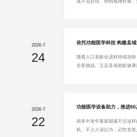
落不见好转。明明规律舒展、
细胞活力不足，只做表层拉伸无
细胞层面疏通循环、唤醒身体元
依托功能医学科技 构建县
2026-7
24
随着人口老龄化进程持续加快
全新挑战。立足县域老龄健康
台，打造县域认知健康中心，
建设的关键举措。直面民生痛点
功能医学设备助力，推进6
2026-7
22
很多中老年家庭都逃不过这样
机。不少人误以为，记性变差