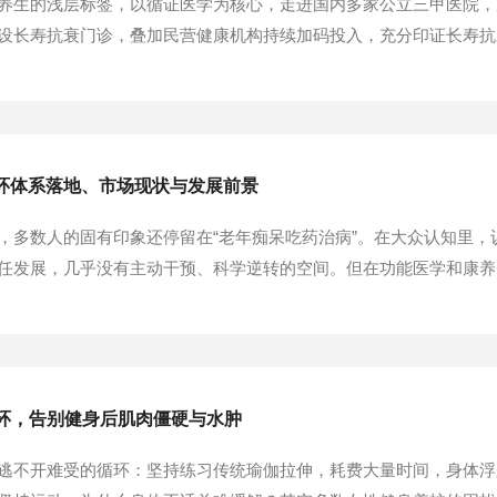
养生的浅层标签，以循证医学为核心，走进国内多家公立三甲医院，
设长寿抗衰门诊，叠加民营健康机构持续加码投入，充分印证长寿抗
长久以来，大众对抗衰老存在普遍认知误区。不少人将长寿抗衰等同
（2019年）》给出的循证医学定义：抗衰老，是基于...
闭环体系落地、市场现状与发展前景
，多数人的固有印象还停留在“老年痴呆吃药治病”。在大众认知里
任发展，几乎没有主动干预、科学逆转的空间。但在功能医学和康养
革新，不再是发病后对症治疗，而是依托“精准筛查+分级干预+记忆
不靠经验判断、全程数据驱动的精细化闭环体系，...
环，告别健身后肌肉僵硬与水肿
逃不开难受的循环：坚持练习传统瑜伽拉伸，耗费大量时间，身体浮