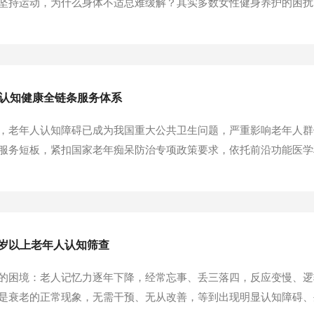
坚持运动，为什么身体不适总难缓解？其实多数女性健身养护的困扰
法从根源调理。脉源Mysource能量仪融合PEMF脉冲电磁场前
气，帮女性轻松化解健身养护中各类不适，打...
域认知健康全链条服务体系
，老年人认知障碍已成为我国重大公共卫生问题，严重影响老年人群
服务短板，紧扣国家老年痴呆防治专项政策要求，依托前沿功能医学
构建“防、筛、诊、治、养”一体化服务新模式，是补齐县域老年认
，摆脱县域认知健康服务困境2024年统计数据显示...
0岁以上老年人认知筛查
的困境：老人记忆力逐年下降，经常忘事、丢三落四，反应变慢、逻
是衰老的正常现象，无需干预、无从改善，等到出现明显认知障碍、