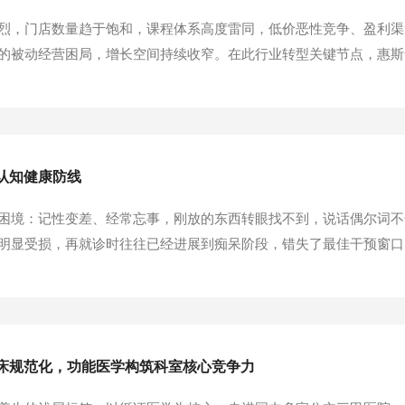
烈，门店数量趋于饱和，课程体系高度雷同，低价恶性竞争、盈利渠
的被动经营困局，增长空间持续收窄。在此行业转型关键节点，惠斯
造技术壁垒，重构双业态门店运营结构，创新分时灵活经营体系，全
瑜伽实体开辟差异化发展新赛道。传统瑜伽行业深陷多重经...
认知健康防线
困境：记性变差、经常忘事，刚放的东西转眼找不到，说话偶尔词不
明显受损，再就诊时往往已经进展到痴呆阶段，错失了最佳干预窗口
并不是单纯的“人老记性差”，而是大脑认知功能已经亮起预警信号
践证实：ADDS认知功能障碍筛查与ADTS记忆力障...
床规范化，功能医学构筑科室核心竞争力