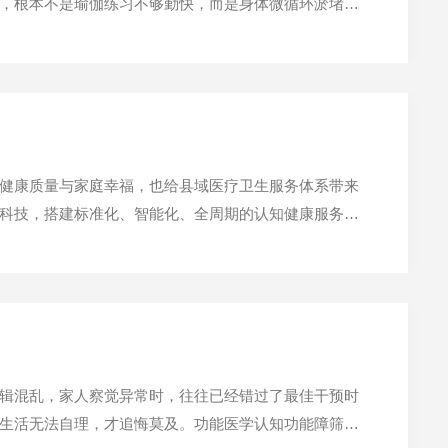
，根本不是瑜伽练习不够勤快，而是身体微循环淤堵、
沿科技与轻瑜伽理念，不用高难度体式、不用费力拉伸，从
健康质量与家庭幸福，也给县域医疗卫生服务体系带来
科技，搭建标准化、智能化、全周期的认知健康服务平
知健康服务短板、筑牢基层老龄健康防线、助力健康中国
辑混乱，家人察觉异常时，往往已经错过了最佳干预时
生活无法自理，才追悔莫及。功能医学认知功能障筛查