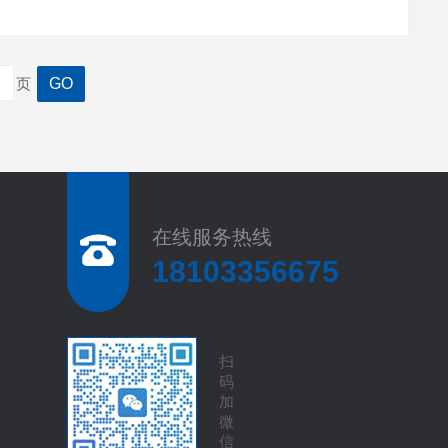
年脑健康防控筑牢第一道防线。认知衰退：隐匿性强，传
页
在线服务热线
18103356675
扫
码
加
微
信