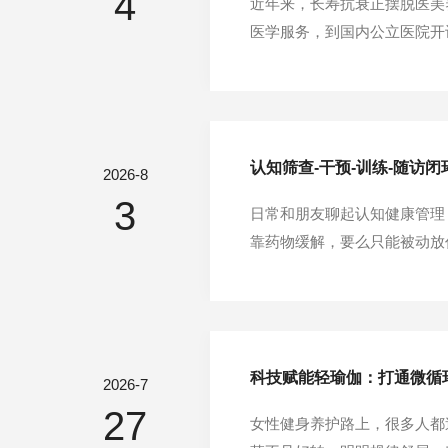
4
近年来，长寿抗衰正摆脱医美
医学服务，到国内公立医院开
学科正站在行业爆发的前夜。
据《中国衰老与抗衰老专家共识
认知筛查-干预-训练-随访
2026-8
3
日常和朋友聊起认知健康管理
靠药物缓解，要么只能被动放
框架。如今行业核心逻辑已然
发现、早干预、早逆转。这套
科技赋能轻瑜伽：打通微循
2026-7
27
女性健身养护路上，很多人都