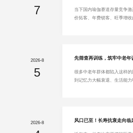
7
当下国内瑜伽赛道存量竞争激
价拓客、年费锁客、旺季增收
场。该模式以二类医疗设备打
养”双主线运营新模式，为线下
先筛查再训练，筑牢中老年
2026-8
5
很多中老年群体都陷入这样的
到记忆力大幅衰退、生活能力
退？其实多数轻度认知障碍，
锻炼的手段。但越来越多临床实
风口已至！长寿抗衰走向临
2026-8