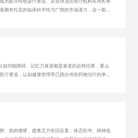
成为新兴特色诊疗赛道。从全球顶尖医疗机构布局长寿
衰拥有扎实的临床科学性与广阔的市场潜力，这一新兴
于面部年轻化项目，或是各类缺乏实证的养生手段。依
，认知功能障碍、记忆力衰退都是衰老的必然结果，要么
医疗赛道，认知健康管理早已跳出传统药物治疗的单一
力训练+动态随访”的全闭环管理模式，实现认知障碍的早
肿、肌肉僵硬、疲惫乏力依旧反复，体态松垮、精神低