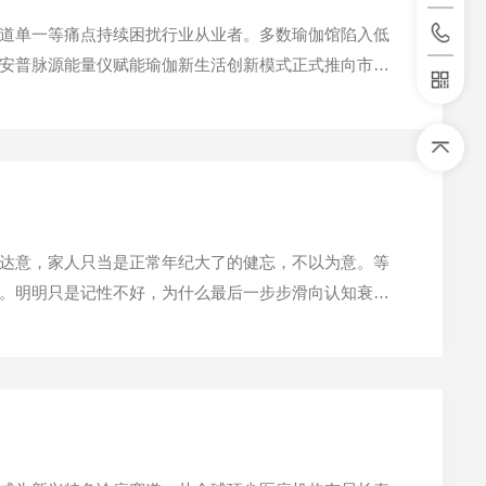
道单一等痛点持续困扰行业从业者。多数瑜伽馆陷入低
安普脉源能量仪赋能瑜伽新生活创新模式正式推向市
面破解传统瑜伽馆增长瓶颈，打造“形体瑜伽+科技康
达意，家人只当是正常年纪大了的健忘，不以为意。等
。明明只是记性不好，为什么最后一步步滑向认知衰
。提到认知健康防护，大家熟知的是药物治疗、日常健脑