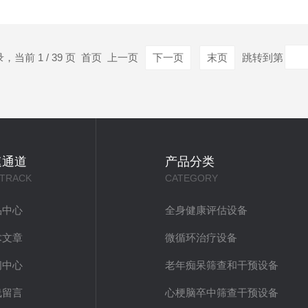
60岁以上老年群体，实现认知风险早筛查、早识别、早预警，为老
，老年认知障碍的发展是一个漫长的可逆过程，从轻度认...
录，当前 1 / 39 页 首页 上一页
下一页
末页
跳转到第
速通道
产品分类
 TRACK
CATEGORY
品中心
全身健康评估设备
术文章
微循环治疗设备
闻中心
老年痴呆筛查和干预设备
线留言
心梗脑卒中筛查干预设备