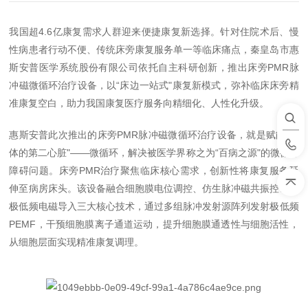
我国超
4.6
亿康复需求人群迎来便捷康复新选择。针对住院术后、慢
性病患者行动不便、传统床旁康复服务单一等临床痛点，秦皇岛市惠
斯安普医学系统股份有限公司依托自主科研创新，推出床旁
PMR
脉
冲磁微循环治疗设备，以
“
床边一站式
"
康复新模式，
弥补
临床床旁精
准康复空白，助力我国康复医疗服务向精细化、人性化升级。
惠斯安普此次推出的床旁
PMR
脉冲磁微循环治疗设备，就是赋能“人
体的第二心脏"——微循环，解决被医学界称之为“百病之源"的微循环
障碍问题。床旁
PMR
治疗聚焦临床核心需求，创新性将康复服务延
伸至病房床头。该设备融合细胞膜电位调控、仿生脉冲磁共振控制、
极低频电磁导入三大核心技术，通过多组脉冲发射源阵列发射极低频
PEMF
，干预细胞膜离子通道运动，提升细胞膜通透性与细胞活性，
从细胞层面实现精准康复调理。