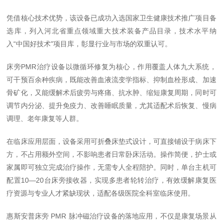
凭借核心技术优势，该设备已成功入选国家卫生健康技术推广项目备
选库，列入河北省重点领域重大技术装备产品目录，技术水平纳
入
“
中国好技术
"
项目库，彰显行业与市场的双重认可。
床旁
PMR
治疗设备以微循环修复为核心，作用覆盖人体九大系统，
可干预百余种疾病，既能改善血液流变学指标、抑制血栓形成、加速
骨矿化，又能缓解术后疲劳与疼痛、抗水肿、缩短康复周期，同时可
调节内分泌、提升免疫力、改善睡眠质量，尤其适配术后恢复、慢病
调理、老年康复等人群。
在临床应用层面，设备采用可折叠床垫式设计，可直接铺设于病床下
方，不占用额外空间，不影响患者日常卧床活动。操作简便，护士或
家属即可独立完成治疗操作，无需专人全程陪护。同时，单台主机可
配置
10—20
台床旁接收器，实现多患者轮转治疗，有效缓解康复医
疗资源与专业人才紧缺现状，适配各级医院全科室临床使用。
惠斯安普床旁
PMR
脉冲磁治疗设备的落地应用，不仅是康复场景从