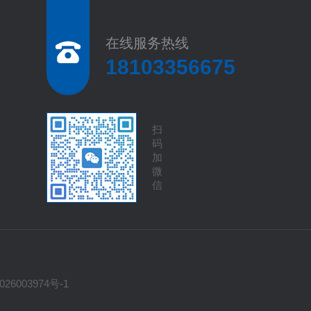
在线服务热线
18103356675
扫
码
加
微
信
26003974号-1