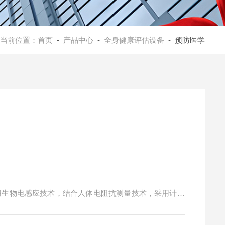
当前位置：
首页
-
产品中心
-
全身健康评估设备
- 预防医学
应用生物电感应技术，结合人体电阻抗测量技术，采用计时
电阻抗信息，完成人体3D模型重建，直观展示和分析全
术结合人体电阻抗测量技术的体检设备。能够全面检测人