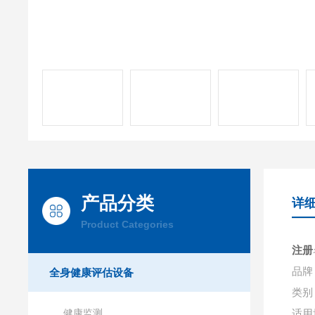
产品分类
详
Product Categories
注册
品牌
全身健康评估设备
类别
健康监测
适用