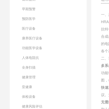
早期预警
一、
预防医学
HR
医疗设备
抗特
合成
康养医疗设备
的电
功能医学设备
各个
人体电阻抗
二、
多系
全身扫描
功能
健康管理
图，
亚健康
快速
议。
体检设备
无需
健康风险评估