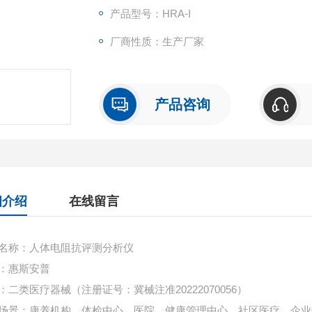
体的各大系统，包括循环、消化、神经等。
产品型号：HRA-I
行深度评估。
厂商性质：生产厂家
产品咨询
细介绍
在线留言
名称
：人体电阻抗评测分析仪
：惠斯安普
：二类医疗器械（注册证号：冀械注准20222070056）
场景
：康养机构、体检中心、医院、健康管理中心、社区医疗、企业