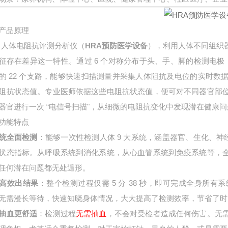
产品原理
A 人体电阻抗评测分析仪（
HRA
预防医学设备
），利用人体不同组织
征存在差异这一特性。通过 6 个对称分布于头、手、脚的检测电极，
的 22 个支路，能够快速扫描测量并采集人体阻抗及电位的实时
阻抗状态值。专业医师依据这些电阻抗状态值，便可对不同器官部
器官进行一次 “电信号扫描"，从细微的电阻抗变化中发现潜在健康问
功能特点
统全面检测
：能够一次性检测人体 9 大系统，涵盖器官、生化、神经
状态指标。从呼吸系统到消化系统，从心血管系统到免疫系统等，
任何潜在问题都无处遁形。
高效出结果
：整个检测过程仅需 5 分 38 秒，即可完成全身所
无需漫长等待，快速知晓身体情况，大大提高了检测效率，节省了时
抽血更舒适
：检测过程
无需抽血
，不会对受检者造成任何伤害。无