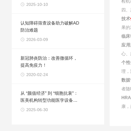
检机
2025-10-10
四、
技术
认知障碍筛查设备助力破解AD
果的
防治难题
临床
2026-03-09
应用
心、
新冠肺炎防治：改善微循环，
个性
提高免疫力！
理，
2020-02-24
数据
者随
从 “颜值经济” 到 “细胞抗衰”：
HR
医美机构转型功能医学设备配
康，
置策略
2025-06-30