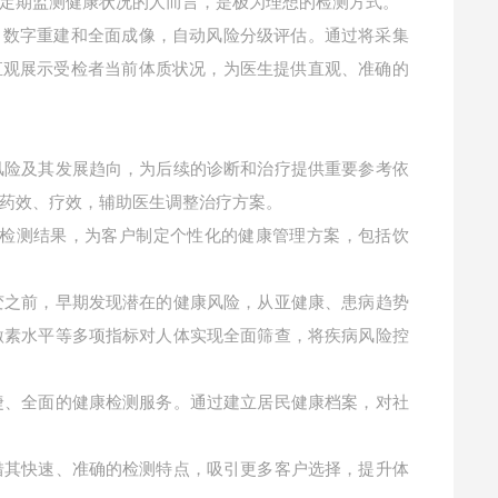
定期监测健康状况的人而言，是极为理想的检测方式。
D 数字重建和全面成像，自动风险分级评估。通过将采集
形直观展示受检者当前体质状况，为医生提供直观、准确的
风险及其发展趋向，为后续的诊断和治疗提供重要参考依
药效、疗效，辅助医生调整治疗方案。
根据检测结果，为客户制定个性化的健康管理方案，包括饮
变之前，早期发现潜在的健康风险，从亚健康、患病趋势
激素水平等多项指标对人体实现全面筛查，将疾病风险控
捷、全面的健康检测服务。通过建立居民健康档案，对社
借其快速、准确的检测特点，吸引更多客户选择，提升体