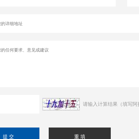
请输入计算结果（填写阿