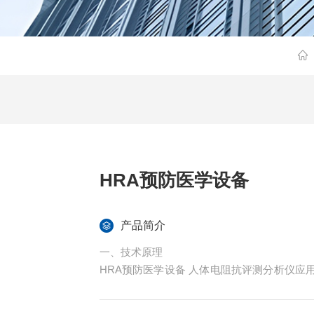
HRA预防医学设备
产品简介
一、技术原理
HRA预防医学设备 人体电阻抗评测分析仪
电流统计分析方法。通过采集人体组织器官的
身器官、组织和系是一款基于生物电感应技