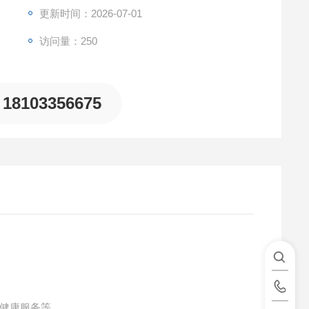
同时，它还能对身体的代谢、电解质平衡、营养状况等进
更新时间：2026-07-01
访问量：250
18103356675
健康服务等