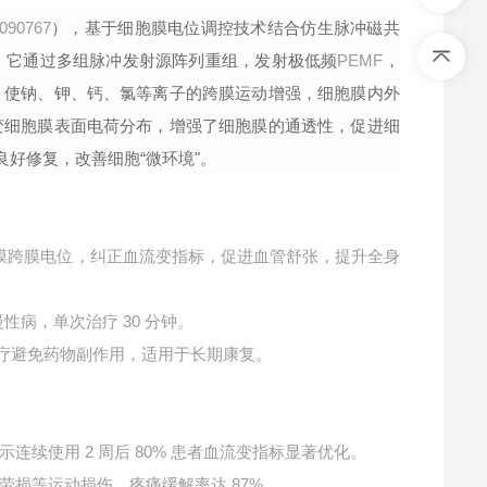
090767
），基于细胞膜电位调控技术结合仿生脉冲磁共
。它通过多组脉冲发射源阵列重组，发射极低频
PEMF
，
，使钠、钾、钙、氯等离子的跨膜运动增强，细胞膜内外
变细胞膜表面电荷分布，增强了细胞膜的通透性，促进细
良好修复，改善细胞“微环境"。
膜跨膜电位，纠正血流变指标，促进血管舒张，提升全身
30
慢性病，单次治疗
分钟。
疗避免药物副作用，适用于长期康复。
2
80%
示连续使用
周后
患者血流变指标显著优化。
87%
劳损等运动损伤，疼痛缓解率达
。