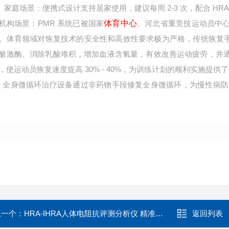
2-3
HR
家庭场景：便携式设计支持居家使用，建议每周
次，配合
PMR
体育中心
机构场景：
系统已被国家
、河北省重竞技运动员中
。体育领域对恢复技术的安全性和高效性要求极为严格，传统恢复
酸激酶、消除乳酸堆积，增加血液含氧量，有效改善运动疲劳，并
30% - 40%
，使运动员恢复速度提高
，为训练计划的顺利实施提供了
R
全身微循环治疗设备通过非药物手段修复全身微循环，为慢性病防
上一个：
HRA-IHRA人体电阻抗评测分析仪 精准医疗仪器
返回列表