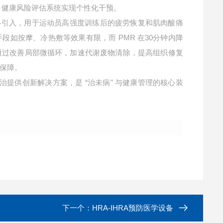
A
健康风险评估系统实现个性化干预。
心引入，用于运动员高强度训练后的疲劳恢复和肌肉酸痛
PMR
30
手段如按摩、冷热敷等效果有限，而
在
分钟内降
通过改善局部微循环，加速代谢废物清除，提高组织修复
保障。
“
"
治提供创新解决方案，是
治未病
与健康管理的核心装
下一个：
HRA-IHRA预防医学设备