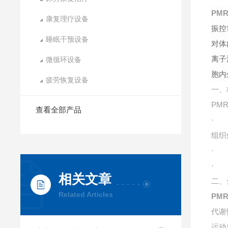
PM
康复理疗设备
振控
睡眠干预设备
对体
离子
微循环设备
胞内
疲劳恢复设备
一、
PM
查看全部产品
·
组织
·
·
相关文章
二、
Related Articles
PM
代谢
运动