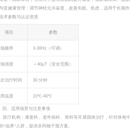
与亚健康管理：调节神经元兴奋度，改善失眠、焦虑，适用于长期作
技术参数与认证资质
项目
参数
3-30Hz
磁场频率
（可调）
40μT
磁场强度
＜
（安全范围）
30
单次治疗时间
分钟
10
℃
-40
℃
适用温度
四、适用场景与注意事项
医疗机构：康复科、老年病科、骨科等开展团体治疗，针对体检
的“临界"人群，提供非药物干预方案。