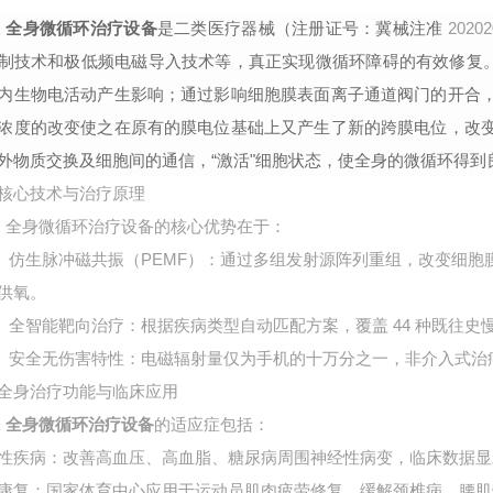
R
全身微循环治疗设备
是二类医疗器械（注册证号：冀械注准
20202
制技术和极低频电磁导入技术等，真正实现微循环障碍的有效修复
内生物电活动产生影响；通过影响细胞膜表面离子通道阀门的开合
浓度的改变使之在原有的膜电位基础上又产生了新的跨膜电位，改
外物质交换及细胞间的通信，“激活"细胞状态，使全身的微循环得到
核心技术与治疗原理
R
全身微循环治疗设备的核心优势在于：
PEMF
仿生脉冲磁共振（
）：通过多组发射源阵列重组，改变细胞
供氧。
44
全智能靶向治疗：根据疾病类型自动匹配方案，覆盖
种既往史
安全无伤害特性：电磁辐射量仅为手机的十万分之一，非介入式治
全身治疗功能与临床应用
R
全身微循环治疗设备
的适应症包括：
性疾病：改善高血压、高血脂、糖尿病周围神经性病变，临床数据显
康复：国家体育中心应用于运动员肌肉疲劳修复，缓解颈椎病、腰肌