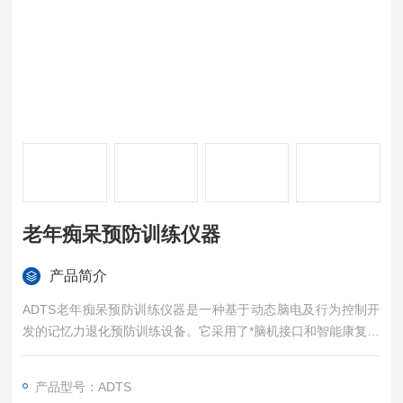
老年痴呆预防训练仪器
产品简介
ADTS老年痴呆预防训练仪器是一种基于动态脑电及行为控制开
发的记忆力退化预防训练设备。它采用了*脑机接口和智能康复深
度训练技术，通过采集训练过程中前额叶脑区的脑电数据，进行
分析处理，实时控制训练进程，改善大脑神经元活性，有效提高
产品型号：ADTS
脑KC值及近似熵，激活大脑皮层神经细胞，以达到预防和训练记