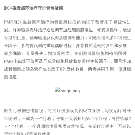
脉冲磁微循环治疗守护骨骼健康
PMR
脉冲磁微循环治疗为骨质疏松症的物理干预带来了突破性进
展。脉冲磁微循环治疗通过调节血红细胞膜电位，修复微循环，增强
骨组织供血、营养输送及代谢废物排出能力；刺激骨组织多种细胞生
长因子，参与骨代谢的重建偶联过程，介导骨质疏松的发生和发展，
减少和防止骨量丢失，增加骨密度。在刺激成骨细胞增殖的同时，
PMR
电磁场不仅可诱导成骨细胞释放胰岛素样生长因子
II
，而且增加
成骨细胞上胰岛素样生长因子
II
的受体数目，两者共同作用，促进细
胞增殖。
医生可根据患者情况，将治疗强度设为四级或五级，每次治疗时长
18
分钟，一周为一个疗程，停顿一天后开始第二个疗程，可持续做
2
～
4
个疗程，一个月后检测骨密度改善情况。在治疗过程中，可辅以
运动训练以提高治疗效果。