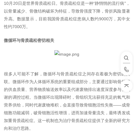
10
月
20
日是世界骨质疏松日。骨质疏松症是一种
“
静悄悄的流行病
"
，
以骨量减少、骨微结构破坏为特征，导致骨强度下降，骨折风险显著
升高。数据显示，目前我国骨质疏松症患病人数约
9000
万，其中女
性约
7000
万。
微循环与骨质疏松密切相关
很多人可能不了解，微循环与骨质疏松症之间存在着极为密切的关
联。微循环作为人体循环系统的重要组成部分，主要通过影响骨组织
的供血质量、营养物质输送效率以及代谢废物排出速度深度参与骨代
谢的调控过程。当微循环出现障碍时，骨组织无法获得充足的氧气和
营养供给，同时代谢废物堆积，会直接导致骨细胞活性失衡
——
成骨
细胞功能减弱，破骨细胞活性增强，进而加速骨量流失，最终诱发或
加重骨质疏松症。这一机制也为治疗骨质疏松症提供了全新的研究方
向和治疗思路。