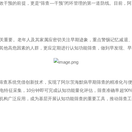
效干预的前提，更是
“
筛查
—
干预
"
闭环管理的第一道防线。目前，阿
关重要。老年人及其家属应密切关注早期迹象，重点警惕记忆减退
其他高危因素的人群，更应定期进行认知功能筛查，做到早发现、早
筛查系统凭借创新技术，实现了阿尔茨海默病早期筛查的精准化与
电特征采集，
10
分钟即可完成认知功能量化评估，筛查准确率超
90
机构广泛应用，成为基层开展认知功能筛查的重要工具，推动筛查工