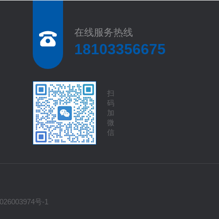
在线服务热线
18103356675
扫
码
加
微
信
26003974号-1