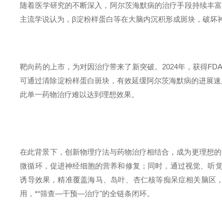
随着医学研究的不断深入，阿尔茨海默病的治疗手段持续丰
主流学说认为，
β
淀粉样蛋白等在大脑内沉积形成斑块，破坏
靶向药的上市，为对因治疗带来了新突破。
2024
年，获得
FD
可通过清除淀粉样蛋白斑块，有效延缓阿尔茨海默病的进展速
此单一药物治疗难以达到理想效果。
在此背景下，创新物理疗法与药物治疗相结合，成为更理想的
微循环，促进神经细胞的营养和修复；同时，通过视觉、听
诱导效果，精准覆盖海马、岛叶、杏仁核等痴呆症相关脑区
用，*
“
筛查
—
干预
—
治疗
"
的全链条闭环。