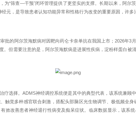
富，为
“
筛查
—
干预
"
闭环管理提供了更坚实的支撑。长期以来，阿尔
神经元，是导致患者认知功能异常和性格行为改变的重要原因，许多
A
审批的阿尔茨海默病对因靶向药仑卡奈单抗在我国上市；
2026
年
3
度。但需要注意的是，阿尔茨海默病是进展性疾病，淀粉样蛋白被
治疗选择。
ADMS
神经调控系统便是其中的典型代表，该系统兼顾
觉、触觉多种感官联合刺激，搭配头部脑区光生物调节、极低频全身
，有效改善患者神经退行性病变及痴呆症状。临床数据显示，该系统