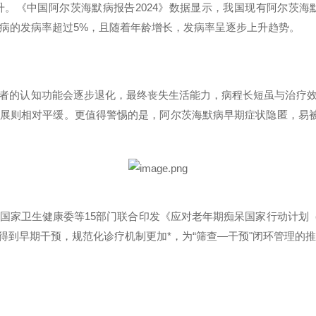
升。《中国阿尔茨海默病报告
2024
》数据显示，我国现有阿尔茨海
病的发病率超过
5%
，且随着年龄增长，发病率呈逐步上升趋势。
者的认知功能会逐步退化，最终丧失生活能力，病程长短虽与治疗
进展则相对平缓。更值得警惕的是，阿尔茨海默病早期症状隐匿，易
国家卫生健康委等
15
部门联合印发《应对老年期痴呆国家行动计划
得到早期干预，规范化诊疗机制更加*，为
“
筛查
—
干预
"
闭环管理的