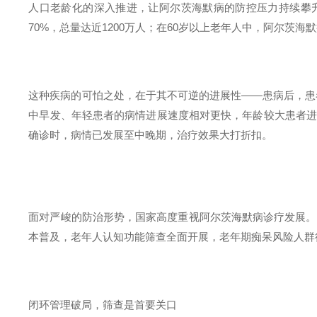
人口老龄化的深入推进，让阿尔茨海默病的防控压力持续攀
70%
，总量达近
1200
万人；在
60
岁以上老年人中，阿尔茨海默
这种疾病的可怕之处，在于其不可逆的进展性
——
患病后，患
中早发、年轻患者的病情进展速度相对更快，年龄较大患者
确诊时，病情已发展至中晚期，治疗效果大打折扣。
面对严峻的防治形势，国家高度重视阿尔茨海默病诊疗发展。
本普及，老年人认知功能筛查全面开展，老年期痴呆风险人群
闭环管理破局，筛查是首要关口