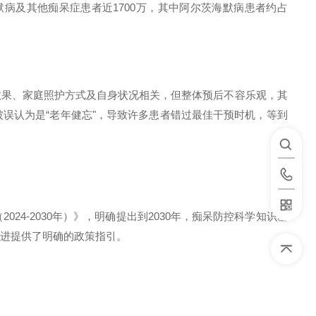
默病及其他痴呆症患者近
1700
万，其中阿尔茨海默病患者约占
效果、家庭照护方式及自身状况相关，但整体预后不容乐观，其
被误认为是
“
老年健忘
"
，导致许多患者错过最佳干预时机，等到
（
2024-2030
年）》，明确提出到
2030
年，痴呆防控科学知识基
推进提供了明确的政策指引。