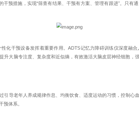
的干预措施，实现
“
筛查有结果、干预有方案、管理有跟进
"
。只有通
个性化干预设备发挥着重要作用。
ADTS
记忆力障碍训练仪深度融合
提升大脑专注度、复杂度和近似熵，有效激活大脑皮层神经细胞，
过引导老年人养成规律作息、均衡饮食、适度运动的习惯，控制心
干预体系。