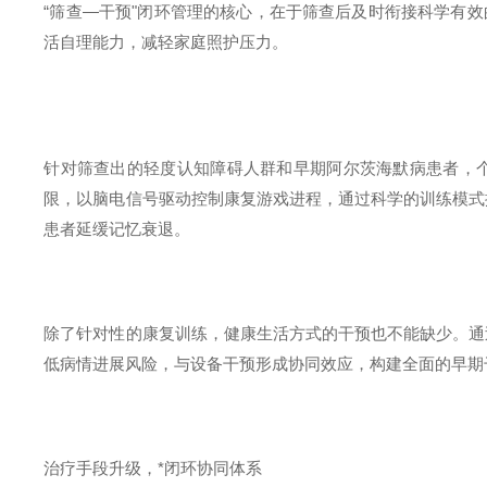
“
筛查
—
干预
"
闭环管理的核心，在于筛查后及时衔接科学有效
活自理能力，减轻家庭照护压力。
针对筛查出的轻度认知障碍人群和早期阿尔茨海默病患者，
限，以脑电信号驱动控制康复游戏进程，通过科学的训练模式
患者延缓记忆衰退。
除了针对性的康复训练，健康生活方式的干预也
不能缺少
。通
低病情进展风险，与设备干预形成协同效应，构建
全面
的早期
治疗手段升级，*闭环协同体系