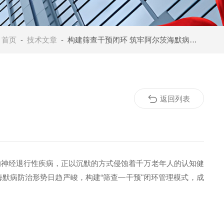
：
首页
-
技术文章
- 构建筛查干预闭环 筑牢阿尔茨海默病防治防线
返回列表
的神经退行性疾病，正以沉默的方式侵蚀着千万老年人的认知健
海默病防治形势日趋严峻，构建
“
筛查
—
干预
"
闭环管理模式，成