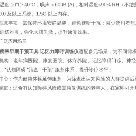
温度 10°C~40°C，噪声＜60dB (A)，相对湿度≤90% RH（不结露
4.0.0 及以上系统、1.5G 以上内存。
注意事项
：需保持环境安静温馨，避免视听干扰；减少使用者焦
训练难度，强化大脑刺激，提升康复效果。
广泛应用场景
痴呆早期干预工具 记忆力障碍训练仪
适配多元场景，为不同需
机构
：老年病医院、康复医院、休疗养院、记忆障碍门诊、神经
，*认知障碍 “筛查 - 干预" 服务体系，提升诊疗水平；
中心
：作为健康体检延伸服务，为筛查出认知风险的人群提供后
家庭
：适合有认知障碍风险或需康复训练的老年人，在家即可开