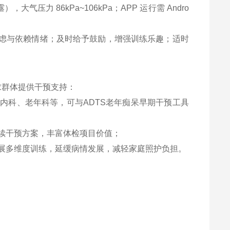
），大气压力 86kPa~106kPa；APP 运行需 Andro
虑与依赖情绪；及时给予鼓励，增强训练乐趣；适时
求群体提供干预支持：
内科、老年科等，可与ADTS老年痴呆早期干预工具
续干预方案，丰富体检项目价值；
展多维度训练，延缓病情发展，减轻家庭照护负担。