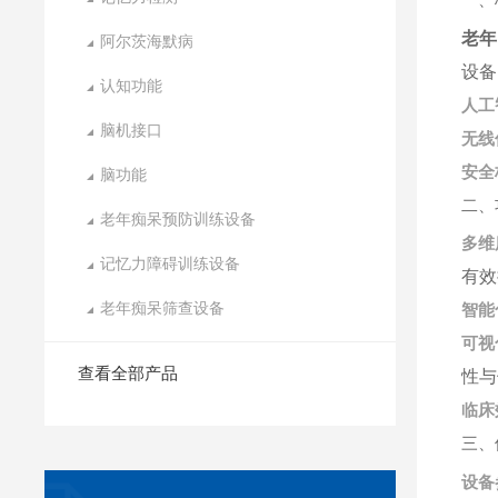
老年
阿尔茨海默病
设备
认知功能
人工
脑机接口
无线
安全
脑功能
二、
老年痴呆预防训练设备
多维
记忆力障碍训练设备
有效
老年痴呆筛查设备
智能
可视
查看全部产品
性与
临床
三、
设备