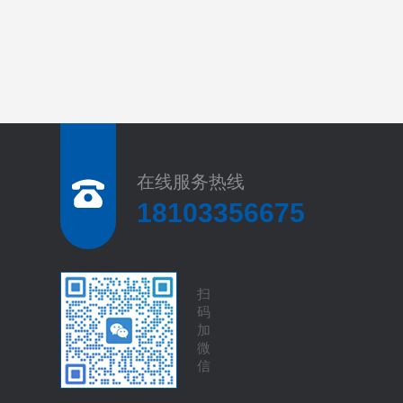
在线服务热线
18103356675
扫
码
加
微
信