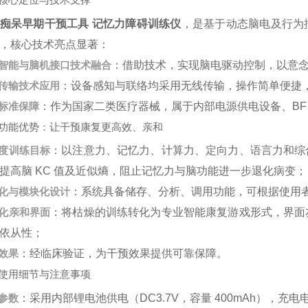
痴呆早期干预工具 记忆力障碍训练仪
，是基于动态脑电及行为
，核心技术亮点显著：
智能与脑机接口技术融合
：借助技术，实现脑电驱动控制，以意
传输技术应用
：设备感知与联络均采用无线传输，操作简单便捷
标准保障
：作为国家二类医疗器械，属于内部电源供电设备、BF
功能优势：让干预康复更高效、亲和
度训练目标
：以注意力、记忆力、计算力、定向力、语言力和综
提高脑 KC 值及近似熵，阻止记忆力与脑功能进一步退化病变；
化与模块化设计
：系统具备储存、分析、调用功能，可根据使用
化亲和界面
：将枯燥的训练转化为专业智能康复游戏形式，界面
依从性；
效果
：经临床验证，为干预效果提供可靠保障。
使用细节与注意事项
参数
：采用内部锂电池供电（DC3.7V，容量 400mAh），充电电