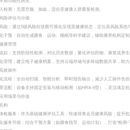
早期功能性病变。
入检测
：无需空腹、抽血，适合亚健康人群重复检测。
风险评估与分级
风险
：通过5级风险柱状图可视化呈现亚健康状态，定位高风险系统
化干预
：自动生成膳食、运动、睡眠等科学建议，辅助康养机构定制
健康管理
追踪
：支持阶段性检测，对比历史数据，量化评估药物、康复或养生
化管理
：建立电子健康档案，支持云端存储与多终端数据共享，助力
高效操作
化流程
：全自动扫描、智能分析、即时报告输出，减少人工操作负担
景适配
：设备支持固定安装与移动检测（如HRA-II型），灵活满足
应用场景与价值
机构
体检服务
：作为基础健康评估工具，快速筛查会员健康风险，提升机
化服务升级
：结合干预方案（如膳食指导、运动计划），打造“检测-干