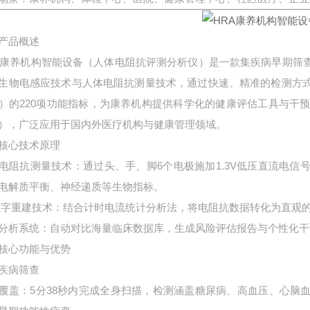
产品概述
A康养机构智能设备（人体电阻抗评测分析仪）是一款集疾病早期筛
生物电感应技术与人体电阻抗测量技术，通过快速、精准的检测方
）的220项功能指标，为康养机构提供科学化的健康评估工具与干预
），广泛应用于国内外医疗机构与健康管理领域。
核心技术原理
电阻抗测量技术
：通过头、手、脚6个电极施加1.3V低压直流电
电解质平衡、神经递质等生物指标。
数字重建技术
：结合计时电流统计分析法，将电阻抗数据转化为直观的
分析系统
：自动对比海量临床数据库，生成风险评估报告与个性化干
核心功能与优势
疾病筛查
覆盖
：5分38秒内完成全身扫描，检测涵盖糖尿病、高血压、心脑