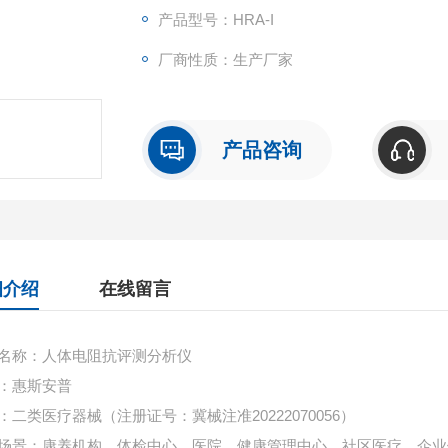
面检测人体的各大系统，包括循环、消化、
产品型号：HRA-I
状况等进行深度评估。
厂商性质：生产厂家
产品咨询
细介绍
在线留言
名称
：人体电阻抗评测分析仪
：惠斯安普
：二类医疗器械（注册证号：冀械注准20222070056）
场景
：康养机构、体检中心、医院、健康管理中心、社区医疗、企业