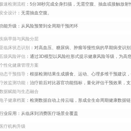
极速检测流程
：5分38秒完成全身扫描，无需空腹、抽血或接触放
安全设计
：无需抽血空腹。
功能升级：从风险预警到全周期干预闭环
疾病早筛与风险分层
亚临床状态识别
：对高血压、糖尿病、肿瘤等慢性病的早期病变识别
五级风险评估
：通过3D模型以风险柱形式提示健康风险等级，为高
个性化健康管理方案
动态干预指导
：根据检测结果生成膳食、运动、心理多维干预建议，
疗效监测功能
：治疗前后对比器官功能指标，量化评估干预效果，支
数据赋能与生态融合
电子健康档案
：检测数据自动上传云端，形成全生命周期健康数据链
行业应用：从临床到消费医疗场景全覆盖
医疗机构升级