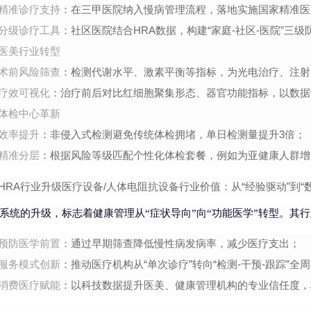
精准诊疗支持
：在三甲医院纳入慢病管理流程，落地实施国家精准医
分级诊疗工具
：社区医院结合HRA数据，构建“家庭-社区-医院”
医美行业转型
术前风险筛查
：检测代谢水平、激素平衡等指标，为光电治疗、注射
疗效可视化
：治疗前后对比红细胞聚集形态、器官功能指标，以数据
体检中心革新
效率提升
：非侵入式检测避免传统体检拥堵，单日检测量提升3倍；
精准分层
：根据风险等级匹配个性化体检套餐，例如为亚健康人群增
HRA行业升级医疗设备/人体电阻抗设备行业价值：从“经验驱动”到“
A系统的升级，标志着健康管理从“症状导向”向“功能医学”转型。其
预防医学前置
：通过早期筛查降低慢性病发病率，减少医疗支出；
服务模式创新
：推动医疗机构从“单次诊疗”转向“检测-干预-跟踪”全
消费医疗赋能
：以科技数据提升医美、健康管理机构的专业信任度，