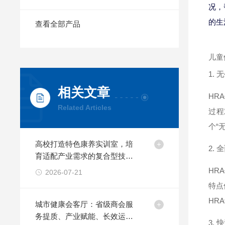
况，
的生
查看全部产品
儿童
1.
无
相关文章
HR
Related Articles
过程
个“
高校打造特色康养实训室，培
2.
全
育适配产业需求的复合型技能
人才
HR
2026-07-21
特点
HR
城市健康会客厅：省级商会服
务提质、产业赋能、长效运营
3.
快