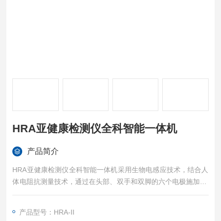
HRA亚健康检测仪全科智能一体机
产品简介
HRA亚健康检测仪全科智能一体机采用生物电感应技术，结合人
体电阻抗测量技术，通过在头部、双手和双脚的六个电极施加&a
mp;#177;1.25V的电压对全身进行扫描。这种扫描可以对人体组
织器官进行3D重建，直观地展示全身脏器功能的变化趋势，从而
产品型号：HRA-II
判断早期疾病，对人体九大系统的健康状况作出风险分级评估。