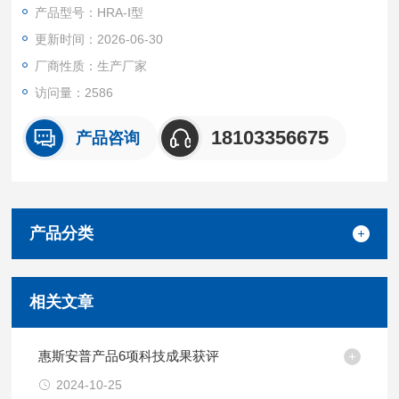
器械注册证的功能医学检测系统。HRA是国家十二五重大科技成
产品型号：HRA-Ⅰ型
果，是中国健康促进基金会十百千课题项目，是国家*运动员体检
更新时间：2026-06-30
设备，是清华大学高校健康云数据项目。
厂商性质：生产厂家
访问量：2586
18103356675
产品咨询
产品分类
相关文章
惠斯安普产品6项科技成果获评
2024-10-25