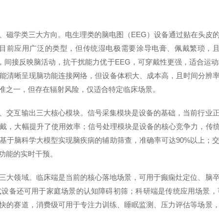
磁学类三大方向。电生理类的脑电图（EEG）设备通过贴在头皮的
目前应用广泛的类型，但传统湿电极需要涂导电膏、佩戴繁琐，
化，间接反映脑活动，抗干扰能力优于EEG，可穿戴性更强，适合运动
能清晰呈现脑功能连接网络，但设备体积大、成本高，且时间分辨率
准之一，但存在辐射风险，仅适合特定临床场景。
交互输出三大核心模块。信号采集模块是设备的基础，当前行业正
佩戴，大幅提升了使用效率；信号处理模块是设备的核心竞争力，传统
基于脑科学大模型实现脑疾病的辅助筛查，准确率可达90%以上；
功能的实时干预。
大领域。临床端是当前的核心落地场景，可用于癫痫灶定位、脑卒
式设备还可用于家庭场景的认知障碍初筛；科研端是传统应用场景，
快的赛道，消费级可用于专注力训练、睡眠监测、压力评估等场景