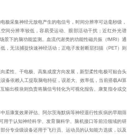
电极采集神经元放电产生的电信号，时间分辨率可达毫秒级，
且空间分辨率较低，容易受运动、眼部活动干扰；近红外光谱
场景下的脑功能监测。血流代谢类的功能性磁共振（fMRI）通
低，无法捕捉快速神经活动；正电子发射断层扫描（PET）则
向柔性、干电极、高集成度方向发展，新型柔性电极可贴合头
设备依赖人工提取脑电特征，误差大、效率低，当前搭载AI算
交互输出模块则负责将脑信号转化为可视化报告、康复指令或交
中后康复效果评估、阿尔茨海默病等神经退行性疾病的早期筛
可用于认知神经科学、发育脑科学、脑机接口等前沿领域的研
，部分专业级设备还用于飞行员、运动员的认知能力选拔，以及