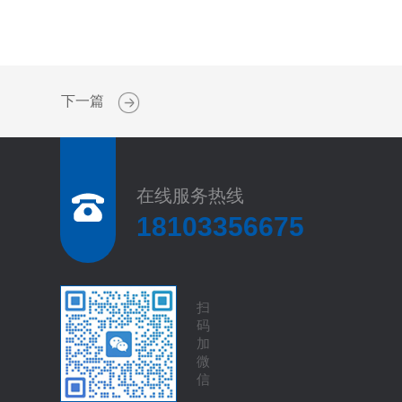
下一篇
在线服务热线
18103356675
扫
码
加
微
信