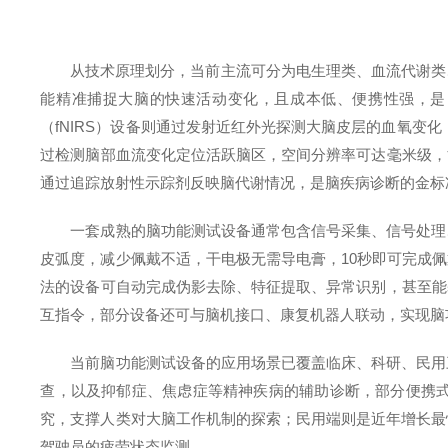
从技术原理划分，当前主流可分为电生理类、血流代谢类、
能精准捕捉大脑的快速活动变化，且成本低、便携性强，是
（fNIRS）设备则通过发射近红外光探测大脑皮层的血氧变
过检测脑部血流变化定位活跃脑区，空间分辨率可达毫米级，
通过追踪放射性示踪剂反映脑代谢情况，是脑疾病诊断的金标
一套成熟的脑功能测试设备通常包含信号采集、信号处理、
皮弧度，减少佩戴不适，干电极无需导电膏，10秒即可完成
法的设备可自动完成伪影去除、特征提取、异常识别，甚至能
互指令，部分设备还可与脑机接口、康复机器人联动，实现脑
当前脑功能测试设备的应用场景已覆盖临床、科研、民用三
查，以及抑郁症、焦虑症等精神疾病的辅助诊断，部分便携
究，支撑人类对大脑工作机制的探索；民用端则是近年增长最
驾驶员的疲劳状态监测。