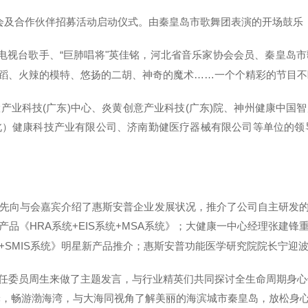
会及合作伙伴招募活动启动仪式。由秦皇岛市歌舞团表演的开场鼓乐《
央电视台歌手、“巨肺唱将"英佳铭，河北省音乐家协会会员、秦皇岛
蹈、火辣的模特、悠扬的二胡、神奇的魔术……一个个精彩的节目不
产业科技(广东)中心、炎黄创意产业科技(广东)院、神州健康中国
）健康科技产业有限公司、济南勤健医疗器械有限公司等单位的领导
首先向与会嘉宾介绍了惠斯安普企业发展状况，推介了公司自主研发
《HRA系统+EIS系统+MSA系统》；大健康一中心经理张建锋重点
系统+SMIS系统》明星新产品推介；惠斯安普功能医学研究院院长宁
任委员周生来做了主题发言，与行业精英们共同探讨全生命周期身心
游轮，畅游渤海湾，与大海同视角了解美丽的海滨城市秦皇岛，放松身