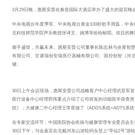
3月29日晚，惠斯安普在秦皇国际大酒店举办了盛大的迎宾晚
中央电视台年度季军、中央电视台黄金100秒歌手周磊，中
北科技师范学院声乐教授张译文、姚博等纷纷献唱。炫目的舞
握手盛世，共赢未来。惠斯安普公司董事长陈忠林与炎黄智慧
有限公司、甘肃瑞创安瑞医疗器械有限公司、国控创智（河北
键。
30日上午会议现场，惠斯安普公司战略客户中心经理武亚军
医疗设备中心经理邢伟重点介绍了公司研发的功能医学筛查类产品
统》；大健康二中心经理王常星做了《ADDS系统+ADTS
在专家交流环节，中国医院协会疾病与健康管理专业委员会主
30日下午，与会嘉宾在北戴河东山游轮码头登上“寻仙2号"