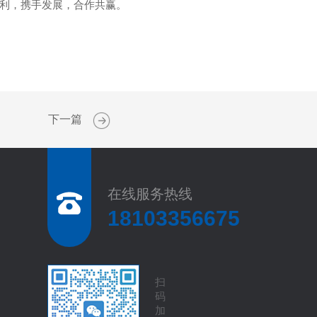
利，携手发展，合作共赢。
下一篇
在线服务热线
18103356675
扫
码
加