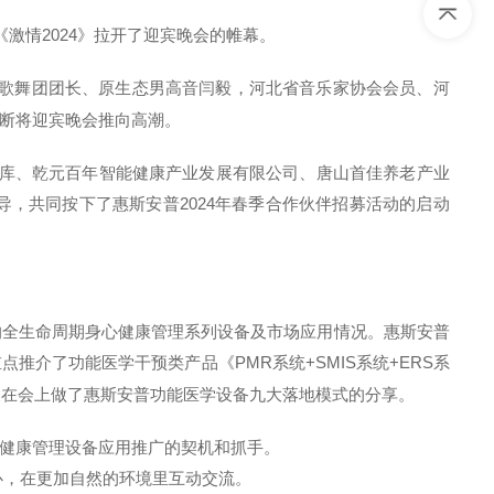
激情2024》拉开了迎宾晚会的帷幕。
市歌舞团团长、原生态男高音闫毅，河北省音乐家协会会员、河
断将迎宾晚会推向高潮。
智库、乾元百年智能健康产业发展有限公司、唐山首佳养老产业
，共同按下了惠斯安普2024年春季合作伙伴招募活动的启动
的全生命周期身心健康管理系列设备及市场应用情况。惠斯安普
推介了功能医学干预类产品《PMR系统+SMIS系统+ERS系
迎波在会上做了惠斯安普功能医学设备九大落地模式的分享。
健康管理设备应用推广的契机和抓手。
心，在更加自然的环境里互动交流。