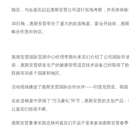
随后，与会嘉宾赶赴惠斯安普公司进行实地考察，并亲身体验
30日晚，惠斯安普举办了盛大的欢送晚宴。宴会开始前，惠
略合作意向协议。
惠斯安普国际贸易中心经理李茜向来宾们介绍了公司国际市场
前，惠斯安普研发生产的健康管理适宜技术设备已经取得了欧
联酋等30多个国家和地区。
活动现场播放了惠斯安普国际合作伙伴——印度尼西亚、韩国
在欢送晚宴中穿插了“万元豪礼"环节，惠斯安普的文创产品：
让嘉宾们惊喜不断。
惠斯安普董事长陈忠林对嘉宾们不远千里来参加惠斯安普春季