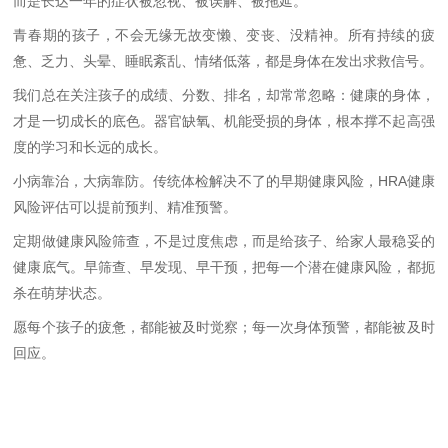
而是长达一年的症状被忽视、被误解、被拖延。
青春期的孩子，不会无缘无故变懒、变丧、没精神。所有持续的疲
惫、乏力、头晕、睡眠紊乱、情绪低落，都是身体在发出求救信号。
我们总在关注孩子的成绩、分数、排名，却常常忽略：健康的身体，
才是一切成长的底色。器官缺氧、机能受损的身体，根本撑不起高强
度的学习和长远的成长。
小病靠治，大病靠防。传统体检解决不了的早期健康风险，
HRA
健康
风险评估可以提前预判、精准预警。
定期做健康风险筛查，不是过度焦虑，而是给孩子、给家人最稳妥的
健康底气。早筛查、早发现、早干预，把每一个潜在健康风险，都扼
杀在萌芽状态。
愿每个孩子的疲惫，都能被及时觉察；每一次身体预警，都能被及时
回应。