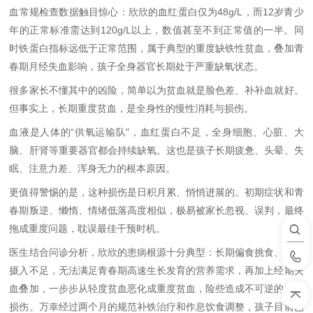
血常规检查数据触目惊心：欣欣的血红蛋白仅为
48g/L
，而
12
岁青少
年的正常标准需达到
120g/L
以上，数值甚至不到正常值的一半。同
时铁蛋白指标远低于正常范围，属于典型的重度缺铁性贫血，叠加青
春期月经失血影响，孩子全身器官长期处于严重缺氧状态。
很多家长不懂其中的凶险，简单以为贫血就是脸色差、补补血就好。
但事实上，长期重度贫血，是全身性的慢性消耗与损伤。
血液是人体的
“
供氧运输队
"
，血红蛋白不足，全身细胞、心脏、大
脑、肝肾等重要器官都会持续缺氧。这也是孩子长期疲惫、头晕、失
眠、注意力差、浑身无力的根本原因。
更值得警惕的是，这种损伤是日积月累、悄悄进展的。初期症状和青
春期叛逆、懒惰、情绪低落高度相似，极易被家长忽视、误判，最终
拖成重度问题，耽误最佳干预时机。
医生结合问诊分析，欣欣的患病根源十分典型：长期偏食挑食、营养
摄入不足，无法满足青春期高速生长发育的营养需求，再加上经期失
血叠加，一步步从轻度贫血恶化成重度贫血，险些造成不可逆的脏器
损伤。万幸经过两个月的规范补铁治疗和作息饮食调整，孩子目前已