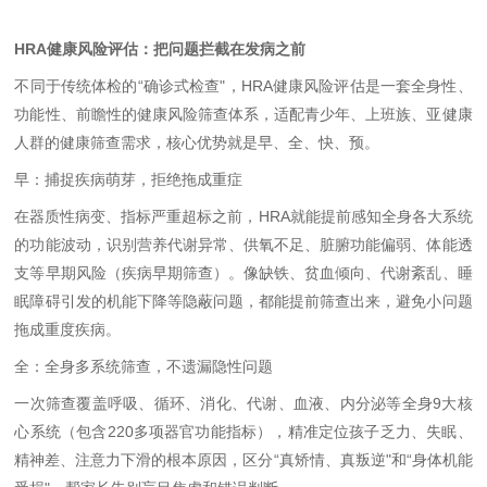
HRA
健康风险评估：把问题拦截在发病之前
不同于传统体检的
“
确诊式检查
"
，
HRA
健康风险评估是一套全身性、
功能性、前瞻性的健康风险筛查体系，适配青少年、上班族、亚健康
人群的健康筛查需求，核心优势就是早、全、快、预。
早：捕捉疾病萌芽，拒绝拖成重症
在器质性病变、指标严重超标之前，
HRA
就能提前感知全身各大系统
的功能波动，识别营养代谢异常、供氧不足、脏腑功能偏弱、体能透
支等早期风险（疾病早期筛查）。像缺铁、贫血倾向、代谢紊乱、睡
眠障碍引发的机能下降等隐蔽问题，都能提前筛查出来，避免小问题
拖成重度疾病。
全：全身多系统筛查，不遗漏隐性问题
一次筛查覆盖呼吸、循环、消化、代谢、血液、内分泌等全身
9
大核
心系统（包含
220
多项器官功能指标），精准定位孩子乏力、失眠、
精神差、注意力下滑的根本原因，区分
“
真矫情、真叛逆
"
和
“
身体机能