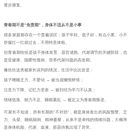
逐步康复。
青春期不是
“
免责期
"
，身体不适从不是小事
很多家庭都存在一个普遍误区：孩子年轻、底子好，有点小累、小不
舒服扛一扛就过去，不用特意体检。
但青春期恰恰是孩子身体发育、器官成熟、代谢调节的关键阶段，也
是亚健康、隐匿性慢病、营养代谢问题的高发期。
像欣欣这类被家长误判的情况，生活中比比皆是：
孩子嗜睡乏力、不爱动
→
被当成懒惰矫情；
注意力下降、记忆力变差
→
被归结为学习不认真；
情绪低落、精力不足、睡眠紊乱
→
被定义为青春期叛逆。
可家长不知道，所有长期的
“
不对劲
"
，都是身体发出的风险预警。乏
力、头晕、睡眠颠倒、精神萎靡，从来不是单纯的情绪问题，大概率
是身体机能、代谢、血液、脏器供氧出现了异常。