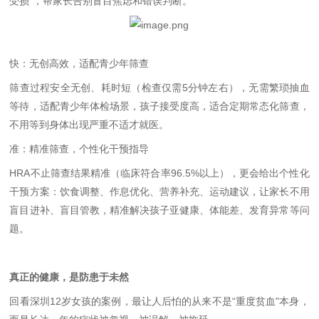
受损
"
，帮家长告别盲目焦虑和错误判断。
快：无创高效，适配青少年筛查
筛查过程安全无创、耗时短（检查仅需
5
分钟左右），无需繁琐抽血
等待，适配青少年体检场景，孩子接受度高，适合定期常态化筛查，
不用等到身体出现严重不适才就医。
准：精准筛查，个性化干预指导
HRA
不止筛查结果精准（临床符合率
96.5%
以上），更会给出个性化
干预方案：饮食调整、作息优化、营养补充、运动建议，让家长不用
盲目进补、盲目管教，精准解决孩子亚健康、体能差、发育异常等问
题。
真正的健康，是防患于未然
回看深圳
12
岁女孩的案例，最让人后怕的从来不是
“
重度贫血
"
本身，