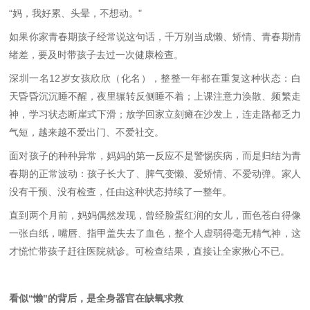
“
妈，我好累、头晕，不想动。
"
如果你家青春期孩子经常说这句话，千万别当成懒、矫情、青春期情
绪差，要及时带孩子去过一次健康检查。
深圳一名
12
岁女孩欣欣（化名），整整一年都在重复这种状态：白
天昏昏沉沉睡不醒，夜里辗转反侧睡不着；上课注意力涣散、频繁走
神，学习状态断崖式下滑；放学回家立刻瘫在沙发上，连走路都乏力
气短，越来越不爱出门、不爱社交。
面对孩子的种种异常，妈妈的第一反应不是警惕疾病，而是归结为青
春期的正常波动：孩子长大了、脾气变懒、爱矫情、不爱动弹。家人
没有干预、没有检查，任由这种状态持续了一整年。
直到两个月前，妈妈偶然发现，曾经脸蛋红润的女儿，面色苍白得像
一张白纸，嘴唇、指甲盖失去了血色，整个人虚弱得毫无精气神，这
才慌忙带孩子赶往医院就诊。可检查结果，直接让全家揪心不已。
看似
“
懒
"
的背后，是全身器官在缺氧求救