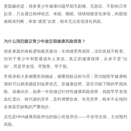
更隐蔽的是，很多青少年健康问题早期无剧痛、无急症、不影响日常
起居，只会通过精神状态、体能、睡眠、情绪细微变化体现，肉眼很
难精准判断，单靠
“
感觉
"
自查，根本无法发现潜在风险。
为什么强烈建议青少年做定期健康风险筛查？
很多家庭的体检逻辑极其被动：生病难受再就医，没症状就不检查。
但对于青少年和普通成年人来说，真正的健康保障，从来不是
“
治
病
"
，而是早发现、早预警、早干预。
常规体检大多侧重疾病确诊，侧重指标达标与否；而功能医学健康检
测则可以精准捕捉到临界状态、亚健康趋势、器官功能下降的早期风
险。就像欣欣，如果一年前做过针对性健康风险筛查，就能早早发现
血红蛋白、铁代谢的异常，及时调整饮食、补充营养，根本不会拖到
全身器官缺氧的严重地步。
这也是
HRA
健康风险评估的核心价值所在
——
不坐等生病，主动预判
风险。