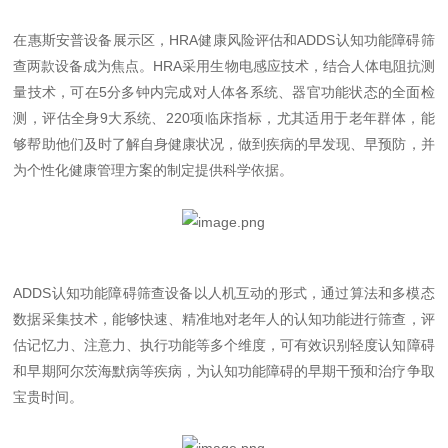
在惠斯安普设备展示区，
HRA
健康风险评估和
ADDS
认知功能障碍筛
查两款设备成为焦点。
HRA
采用生物电感应技术，结合人体电阻抗测
量技术，可在
5
分多钟内完成对人体各系统、器官功能状态的全面检
测，评估全身
9
大系统、
220
项临床指标，尤其适用于老年群体，能
够帮助他们及时了解自身健康状况，做到疾病的早发现、早预防，并
为个性化健康管理方案的制定提供科学依据。
ADDS
认知功能障碍筛查设备以人机互动的形式，通过算法和多模态
数据采集技术，能够快速、精准地对老年人的认知功能进行筛查，评
估记忆力、注意力、执行功能等多个维度，可有效识别轻度认知障碍
和早期阿尔茨海默病等疾病，为认知功能障碍的早期干预和治疗争取
宝贵时间。