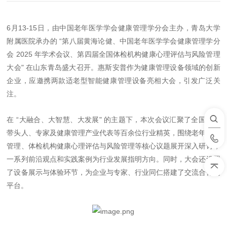
6
月
13-15
日，由中国老年医学学会健康管理学分会主办，青岛大学
附属医院承办的
“
第八届黄海论健、中国老年医学学会健康管理学分
会
2025
年学术会议、第四届全国体检机构健康心理评估与风险管理
大会
"
在山东青岛盛大召开。惠斯安普作为健康管理设备领域的创新
企业，应邀携两款适老型智能健康管理设备亮相大会，引发广泛关
注。
在
“
大融合、大智慧、大发展
"
的主题下，本次会议汇聚了全国学科
带头人、专家及健康管理产业代表等百余位行业精英，围绕老年健康
管理、体检机构健康心理评估与风险管理等核心议题展开深入研讨，
一系列前沿观点和实践案例为行业发展指明方向。同时，大会还设置
了设备展示与体验环节，为企业与专家、行业同仁搭建了交流合作的
平台。