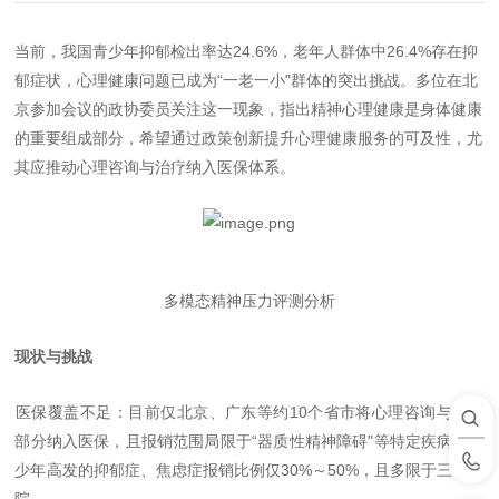
当前，我国青少年抑郁检出率达
24.6%
，老年人群体中
26.4%
存在抑
郁症状，心理健康问题已成为
“
一老一小
"
群体的突出挑战。多位在北
京参加会议的政协委员关注这一现象，指出精神心理健康是身体健康
的重要组成部分，希望通过政策创新提升心理健康服务的可及性，尤
其应推动心理咨询与治疗纳入医保体系。
多模态精神压力评测分析
现状与挑战
医保覆盖不足
：目前仅北京、广东等约
10
个省市将心理咨询与治疗
部分纳入医保，且报销范围局限于
“
器质性精神障碍
"
等特定疾病，青
少年高发的抑郁症、焦虑症报销比例仅
30%
～
50%
，且多限于三甲医