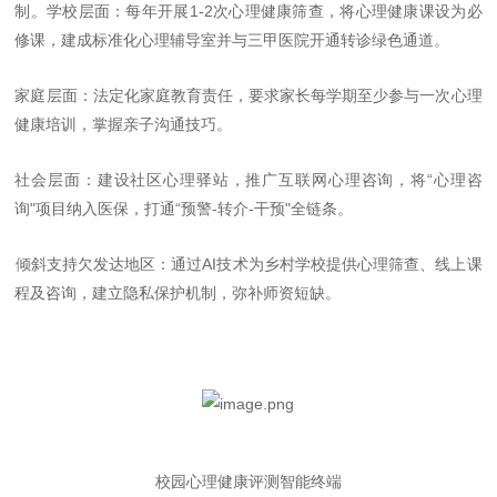
制。
学校层面：每年开展
1-2
次心理健康筛查，将心理健康课设为必
修课，
建成标准化心理辅导室并与三甲医院开通转诊绿色通道。
家庭层面：法定化家庭教育责任，要求家长每学期至少参与一次心理
健康培训，掌握亲子沟通技巧。
社会层面：建设社区心理驿站，推广互联网心理咨询，将
“
心理咨
询
"
项目纳入医保，打通
“
预警
-
转介
-
干预
"
全链条。
倾斜支持欠发达地区
：通过
AI
技术为乡村学校提供心理筛查、线上课
程及咨询，建立隐私保护机制，弥补师资短缺。
校园心理健康评测智能终端