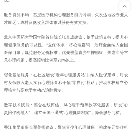
院。
服务资源不均
：基层医疗机构心理服务能力薄弱，欠发达地区专业人
才匮乏，农村及低收入群体难以获得有效支持。
北京中医药大学国学院首任院长
张其成建议，给予政策支持，提升心
理健康服务的可及性。
*医保体系
：将心理咨询、治疗全面纳入全国
医保目录，规范服务定价标准，优先覆盖青少年抑郁症、焦虑症等常
见心理问题，提高报销比例至
70%
以上。
强化基层服务
：在社区增设
“
老年心理服务站
"
并纳入医保定点，对农
村及低收入老人实行心理筛查和干预
“
零自付
"
补贴；推动学校建立心
理筛查与高危学生动态追踪机制。
数字技术赋能
：整合在线评估、
AI
心理干预等数字化服务，研发
“
心
灵陪伴机器人
"
，建立全国互通式
“
心理健康档案
"
，降低服务门槛。
香江集团董事长
翟美卿建议，聚焦青少年心理健康，
构建多元协作机