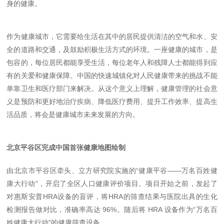
身的健康。
作为健康城市，它需要给生活在其中的居民提供清洁的空气和水、安
全的道路和交通，及鼓励积极生活方式的环境。一座健康的城市，是
包容的，每位居民都能享受生活，每位老年人和残障人士都能得到应
有的关爱和健康保障。中国的快速城镇化对人民健康带来的挑战不能
单靠卫生和医疗部门来解决。从这个意义上理解，健康管理的社会意
义是预防和更好地治疗疾病、降低医疗费用、提升工作效率、提高生
活品质，将会是健康城市未来发展的方向。
北京平谷区完成中国首张健康地图绘制
由北京市平谷区牵头、立方研究院实施的“健康平谷——万名百姓健
康大行动"，开启了全区人口健康评价项目。项目开始之前，发起了
对惠斯安普
HRA
设备的盲评，将
HRA
的筛查结果与医院出具的生化
检测报告做对比，准确率高达
96%
。随后将
HRA
设备作为“万名百
姓健康大行动"的健康筛查设备。