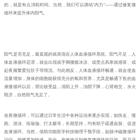
的，就是有点消耗时间。当然，我们可以调动“内力"——通过修复微
循环来提升体内阳气。
阳气是否充足，最直观的就表现在人体
血液循环系统
。阳气不足，人
体血液循环迟滞，就会出现或手脚腰腹冰凉、或受点风寒就感冒、或
起夜频繁爱拉肚子等情况。与此相反，人体
血液循环畅
通，就会使血
流量增加，身体的细胞能获得充分的氧和营养，尤其是畅通下焦的血
液微循环以后，肾比较受益，清阳上升，浊阴下降，
心肾相交
，水火
既济，自然阳气充足了。
改善微循环，可以通过日常生活中各种运动来逐步实现，如快走、慢
跑、游泳、练瑜伽、打太极等，长期坚持，均有助于疏通血脉、促进
血液循环。当然，借助功能医学科技物理干预手段，如脉冲磁微循环
治疗，能够更加快速、安全、有效地达到修复微循环的目的，而且还