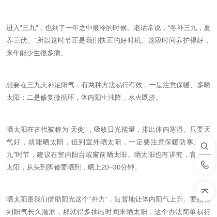
进入“三九"，也到了一年之中最冷的时候。老话常说，“冬补三九，夏
养三伏。"所以这时节正
是我们扶正
的好时机
。这段时间养护得好，
来年能少生很多病。
想要在三九天补足阳气，有两种方法易行有效，一是注意保暖、多晒
太阳；二是修复微循环，体内阳生浊降，水火既济。
晒太阳在古代被称为“天灸"，吸收日光能量，排出体内寒湿。只要天
气好，就能晒太阳，但到室外晒太阳，一定要注意保暖防寒。“三
九"时节，建议在室内阳台或窗前晒太阳。晒太阳也有讲究，背对着
太阳，从头到脚都要晒到，晒上
20~30
分钟。
晒太阳是我们借助阳光这个“外力"，短暂地让体内阳气上升。要想得
到阳气长久滋润，那就得多抽出时间来晒太阳，这个办法简单易行