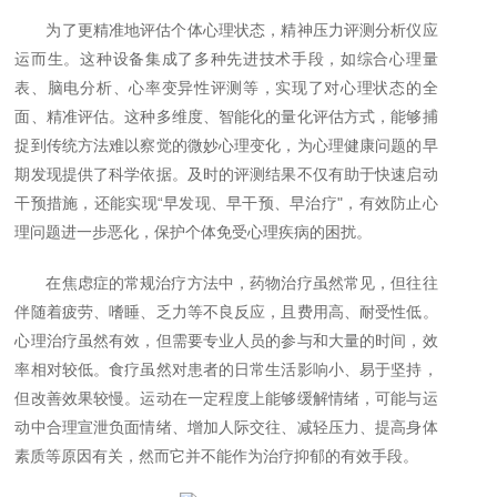
为了更精准地评估个体心理状态，精神压力评测分析仪应
运而生。这种设备集成了多种先进技术手段，如综合心理量
表、脑电分析、心率变异性评测等，实现了对心理状态的全
面、精准评估。这种多维度、智能化的量化评估方式，能够捕
捉到传统方法难以察觉的微妙心理变化，为心理健康问题的早
期发现提供了科学依据。及时的评测结果不仅有助于快速启动
干预措施，还能实现
“
早发现、早干预、早治疗
"
，有效防止心
理问题进一步恶化，保护个体免受心理疾病的困扰。
在焦虑症的常规治疗方法中，药物治疗虽然常见，但往往
伴随着疲劳、嗜睡、乏力等不良反应，且费用高、耐受性低。
心理治疗虽然有效，但需要专业人员的参与和大量的时间，效
率相对较低。食疗虽然对患者的日常生活影响小、易于坚持，
但改善效果较慢。运动在一定程度上能够缓解情绪，可能与运
动中合理宣泄负面情绪、增加人际交往、减轻压力、提高身体
素质等原因有关，然而它并不能作为治疗抑郁的有效手段。