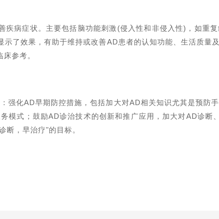
善疾病症状。主要包括脑功能刺激
(
侵入性和非侵入性
)
，如重复
显示了效果，有助于维持或改善
AD
患者的认知功能、生活质量
临床参考。
议：强化
AD
早期防控措施，包括加大对
AD
相关知识尤其是预防手
服务模式；鼓励
AD
诊治技术的创新和推广应用，加大对
AD
诊断
诊断，早治疗"的目标。