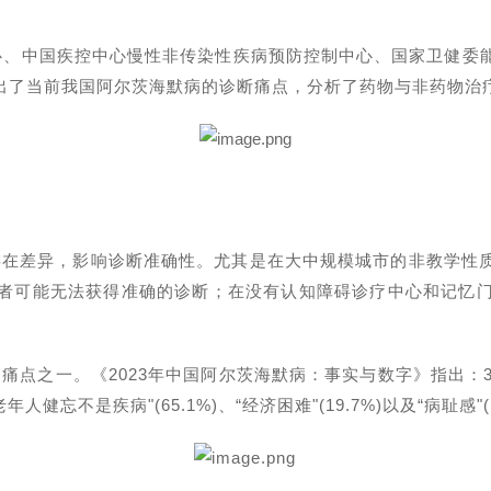
心、中国疾控中心慢性非传染性疾病预防控制中心、国家卫健委
出了当前我国阿尔茨海默病的诊断痛点，分析了药物与非药物治
存在差异，影响诊断准确性。
尤其是
在大中规模城市的非教学性
者可能无法获得准确的诊断；在没有认知障碍诊疗中心和记忆
的痛点之一。《
2023
年中国阿尔茨海默病：事实与数字》指出：
老年人健忘不是疾病"
(65.1%)
、“经济困难"
(19.7%)
以及“病耻感"