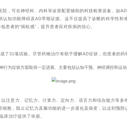
医院，可在神经科、内科等诊室配置辅助的科技检查设备。如
A
供认知功能障碍及
AD
早期证据。这不仅提高了诊断的科学性和
降低患者的“病耻感"，提升患者应对疾病的信心。
完成了
31
项试验。尽管药物治疗有助于缓解
AD
症状，但患者的药
神行为症状方面取得一定进展。主要包括认知干预、神经调控和运动
，以注意力、记忆力、计算力、定向力、语言力和综合能力等多
经细胞，阻止记忆力及脑功能的进一步退化及病变，以达到预防
临床治疗提供了依据。