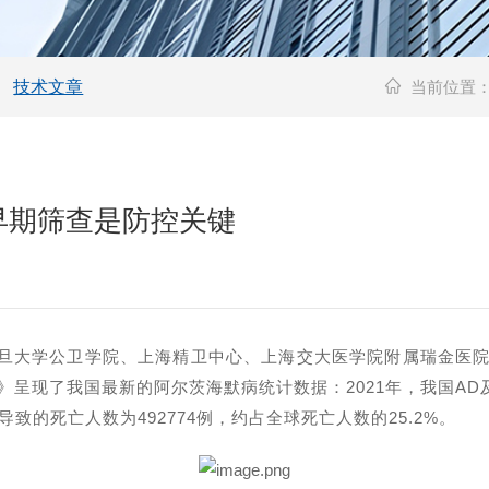
技术文章
当前位置
早期筛查是防控关键
旦大学公卫学院、上海精卫中心、上海交大医学院附属瑞金医
》呈现了我国最新的阿尔茨海默病统计数据：
2021
年，我国
AD
导致的死亡人数为
492774
例，约占全球死亡人数的
25.2%
。