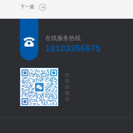
下一篇
在线服务热线
18103356675
扫
码
加
微
信