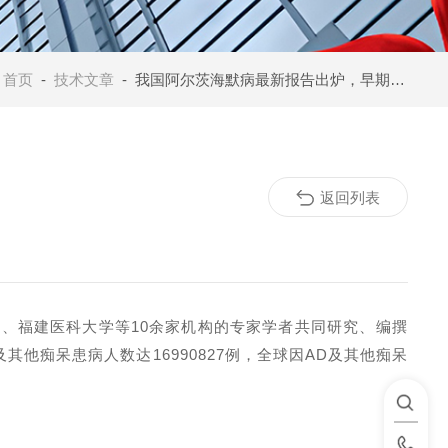
：
首页
-
技术文章
- 我国阿尔茨海默病最新报告出炉，早期筛查是防控关键
返回列表
院、福建医科大学等
10
余家机构的专家学者共同研究、编撰
及其他痴呆患病人数达
16990827
例，全球因
AD
及其他痴呆