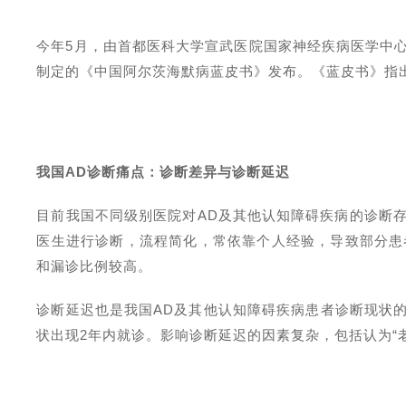
今年
5
月，由首都医科大学宣武医院国家神经疾病医学中
制定的《中国阿尔茨海默病蓝皮书》发布。《蓝皮书》指
我国
AD
诊断痛点：诊断差异与
诊断延迟
目前我国不同级别医院对
AD
及其他认知障碍疾病的诊断
医生进行诊断，流程简化，常依靠个人经验，导致部分患
和漏诊比例较高。
诊断延迟也是我国
AD
及其他认知障碍疾病患者诊断现状
状出现
2
年内就诊。影响诊断延迟的因素复杂，包括认为“