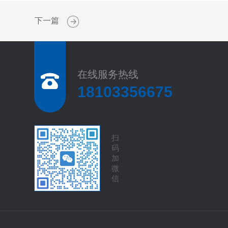
下一篇
在线服务热线
18103356675
扫
码
加
微
信